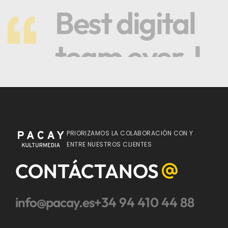
Best digital
team ever. I
like it.
PRIORIZAMOS LA COLABORACIÓN CON Y
Harry Newman
ENTRE NUESTROS CLIENTES
CONTÁCTANOS
DEVELOPER
info@pacay.es
+34 94 410 44 88
Great web