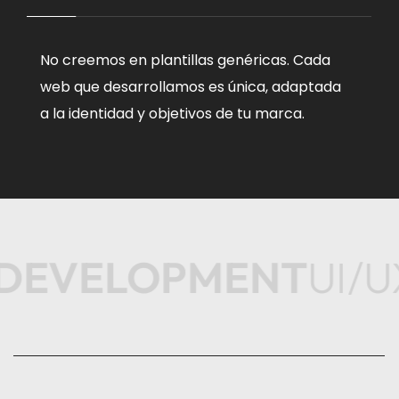
No creemos en plantillas genéricas. Cada
C
web que desarrollamos es única, adaptada
p
a la identidad y objetivos de tu marca.
ne
DEVELOPMENT
UI/U