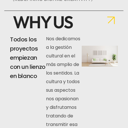
WHY US
Todos los
Nos dedicamos
a la gestión
proyectos
cultural en el
empiezan
más amplio de
con un lienzo
los sentidos. La
en blanco
cultura y todos
sus aspectos
nos apasionan
y disfrutamos
tratando de
transmitir esa