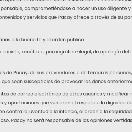
ponsable, comprometiéndose a hacer un uso diligente y c
enidos y servicios que Pacay ofrece a través de su por
rarias a la buena fe y al orden público
 racista, xenófobo, pornográfico-ilegal, de apología del 
os de Pacay, de sus proveedores o de terceras personas, i
cos que sean susceptibles de provocar los daños anterio
uentas de correo electrónico de otros usuarios y modifica
 y aportaciones que vulneren el respeto a la dignidad de 
 contra la juventud o la infancia, el orden o la seguridad p
so, Pacay no será responsable de las opiniones vertidas p