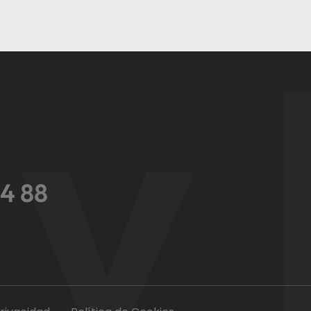
y 
44 88