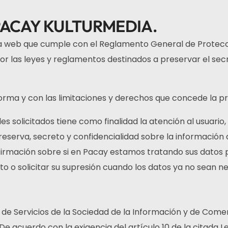
PACAY KULTURMEDIA.
na web que cumple con el Reglamento General de Protecc
or las leyes y reglamentos destinados a preservar el secre
forma y con las limitaciones y derechos que concede la p
es solicitados tiene como finalidad la atención al usuari
erva, secreto y confidencialidad sobre la información d
firmación sobre si en Pacay estamos tratando sus datos 
cto o solicitar su supresión cuando los datos ya no sean n
o, de Servicios de la Sociedad de la Información y de Come
. De acuerdo con la exigencia del artículo 10 de la citada L