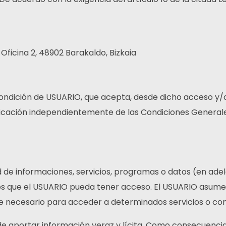
 Oficina 2, 48902 Barakaldo, Bizkaia
 condición de USUARIO, que acepta, desde dicho acceso y/
plicación independientemente de las Condiciones General
de informaciones, servicios, programas o datos (en adela
os que el USUARIO pueda tener acceso. El USUARIO asume l
se necesario para acceder a determinados servicios o con
e aportar información veraz y lícita. Como consecuencia 